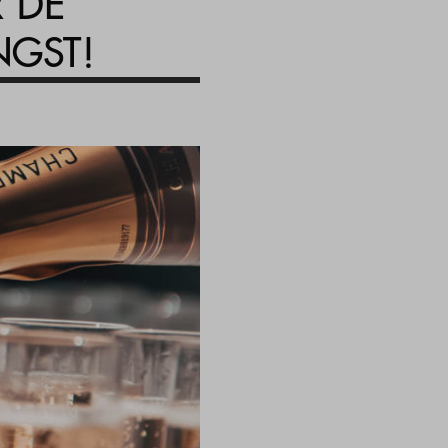
 DE
NGST!