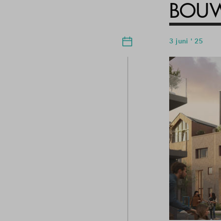
BOUW
3 juni ' 25