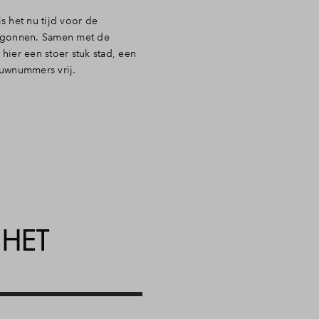
s het nu tijd voor de
egonnen. Samen met de
ier een stoer stuk stad, een
ouwnummers vrij.
 HET