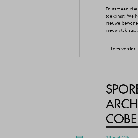
Er start een nie
toekomst. We h
nieuwe bewoners
nieuw stuk stad
Lees verder
SPORE
ARCH
COBE
19 mei ' 25