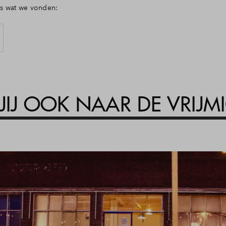
t is wat we vonden:
JIJ OOK NAAR DE VRIJM