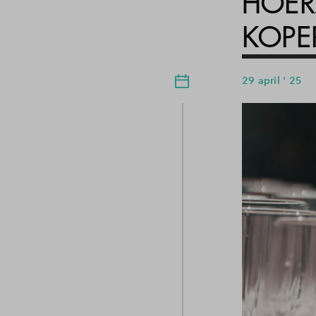
HOER
KOPE
29 april ' 25