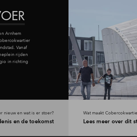
VOER
ion Arnhem
Cobercokwartier
andstad. Vanaf
neplein rijden
gio in richting
r nieuw en wat is er stoer?
Wat maakt Cobercokwartie
denis en de toekomst
Lees meer over dit s