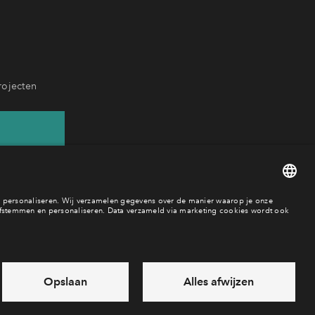
rojecten
37
aar