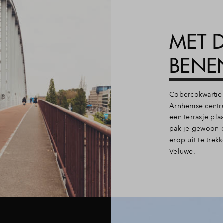
MET D
BEN
Cobercokwartier
Arnhemse centru
een terrasje pla
pak je gewoon de
erop uit te tre
Veluwe.