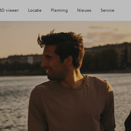
3D viewer
Locatie
Planning
Nieuws
Service
Geschiedenis
Brochure
Voorzieningen
Mijn Eigen Huis
Bereikbaarheid
Financiele check
Ondernemen
Financiering
Parkeren
Toewijzing