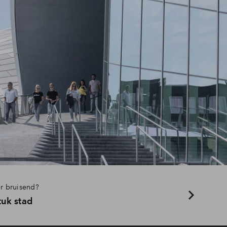
r bruisend?
tuk stad