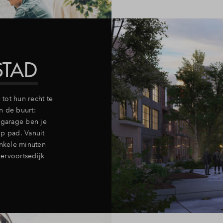
STAD
tot hun recht te
in de buurt:
rgarage ben je
op pad. Vanuit
enkele minuten
ervoortsedijk