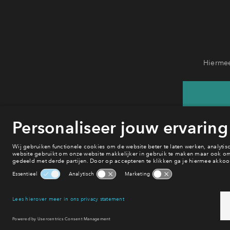
Hiermee
He
va