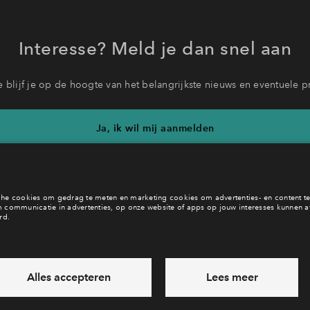
Interesse? Meld je dan snel aan
 blijf je op de hoogte van het belangrijkste nieuws en eventuele p
Ja, ik wil mij aanmelden
b je een vraag en wil je direct antwoord? Bel ons op
088 712 21 
6 dagen per week beschikbaar (behalve tijdens feestdagen)
ndaag gesloten, zaterdag zijn we vanaf
10:00 uur weer bereikb
via chat en telefoon