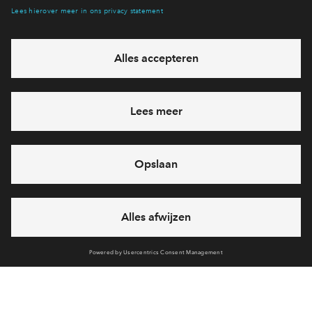
Hiermee blijf je op de hoogte van het belangrijkste nieuws en
eventuele projecten
Ja, ik wil mij aanmelden
Heb je een vraag en wil je direct antwoord? Bel ons op
088
712 21 37
6 dagen per week beschikbaar (behalve tijdens
feestdagen)
vandaag van
09:00 - 18:00 uur
via chat en telefoon
Cookies