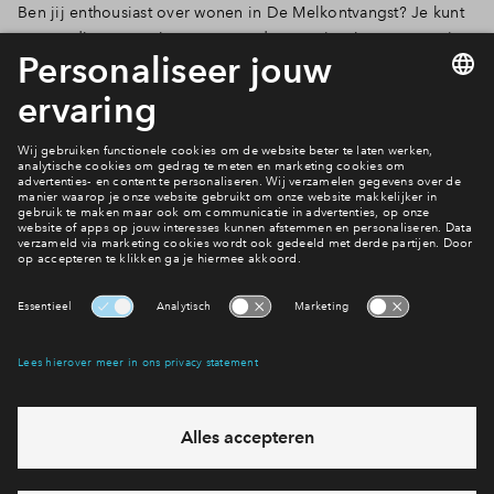
Ben jij enthousiast over wonen in De Melkontvangst? Je kunt
eenvoudig een optie aanvragen door op 'optie aanvragen' te
klikken bij je favoriete stadswoning in
het woningaanbod
.
Wij laten je dan binnen 24 uur weten of de optie is
goedgekeurd! Grijp snel je kans voor het te laat is!
Filters
woningtype
Hoekwonin
Tussenwon
Apparteme
Maisonnett