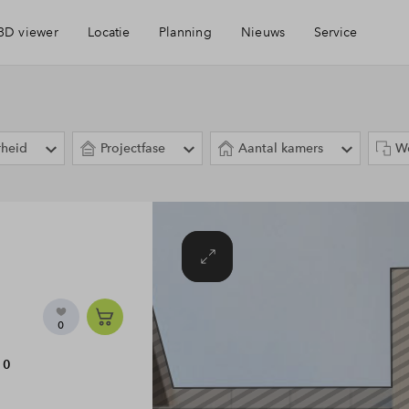
3D viewer
Locatie
Planning
Nieuws
Service
Geschiedenis
Brochure
rheid
Projectfase
Aantal kamers
W
Voorzieningen
Mijn Eigen Huis
Bereikbaarheid
Financiele check
Ondernemen
Financiering
0
Parkeren
Toewijzing
10