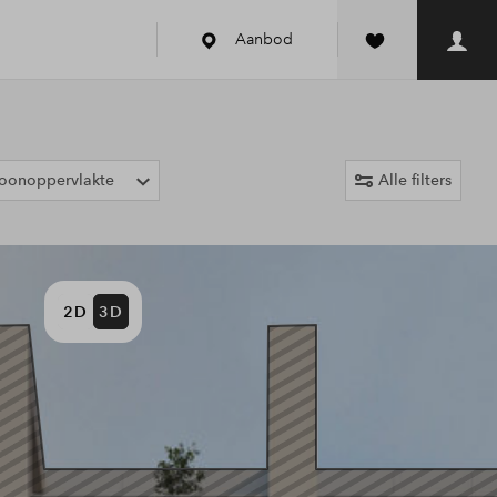
Aanbod
oonoppervlakte
Alle filters
2D
3D