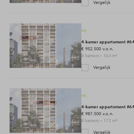
Vergelijk
vrij
4-kamer appartement #6
€ 952.500
v.o.n.
4
kamers
163
m²
Vergelijk
vrij
4-kamer appartement #6
€ 987.500
v.o.n.
4
kamers
172
m²
Vergelijk