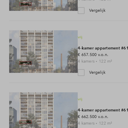
Vergelijk
vrij
4-kamer appartement #6
€ 657.500
v.o.n.
4
kamers
122
m²
Vergelijk
vrij
4-kamer appartement #6
€ 662.500
v.o.n.
4
kamers
122
m²