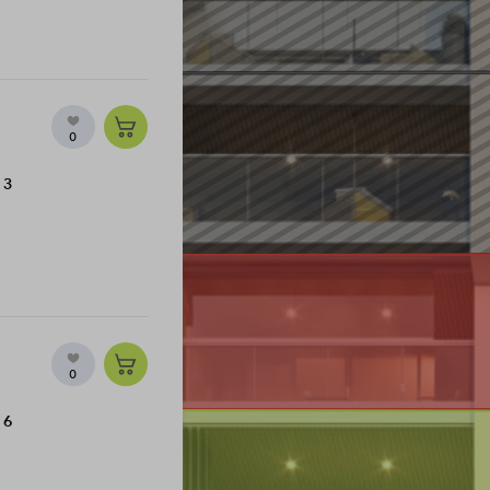
Woning kopen
Veelgestelde vragen
0
Contact
13
0
16