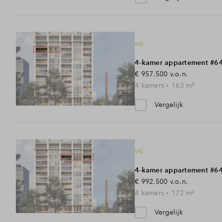
vrij
4-kamer appartement #6
€ 957.500
v.o.n.
4
kamers
163
m²
Vergelijk
vrij
4-kamer appartement #6
€ 992.500
v.o.n.
4
kamers
172
m²
Vergelijk