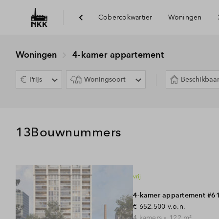
Cobercokwartier
Woningen
Woningen
4-kamer appartement
Prijs
Woningsoort
Beschikbaa
13
Bouwnummers
vrij
4-kamer appartement #6
€ 652.500
v.o.n.
4
kamers
122
m²