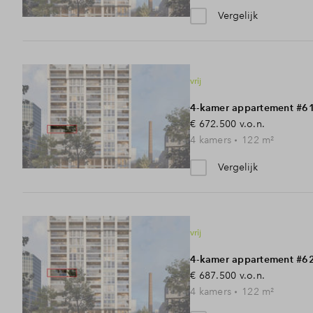
Vergelijk
vrij
4-kamer appartement #6
€ 672.500
v.o.n.
4
kamers
122
m²
Vergelijk
vrij
4-kamer appartement #6
€ 687.500
v.o.n.
4
kamers
122
m²