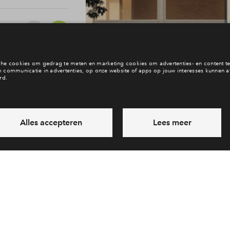
2
44
1
25
ARST