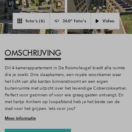
Inloggen
foto's (6)
360° foto's
Video
OMSCHRIJVING
Dit 4-kamerappartement in De Roomvleugel biedt alle ruimte
die je zoekt. Drie slaapkamers, een royale woonkamer waar
het licht van alle kanten binnenstroomt en een eigen
buitenruimte met uitzicht over het levendige Cobercokwartier.
Perfect voor gezinnen of voor wie graag gasten ontvangt. En
met hartje Arnhem op loopafstand heb je het beste van de
stad voor het grijpen. Iets voor jou?
Meer informatie
Lekker luxe leven
Dit luxe appartement heeft aan ruimte geen gebrek. Wat dacht