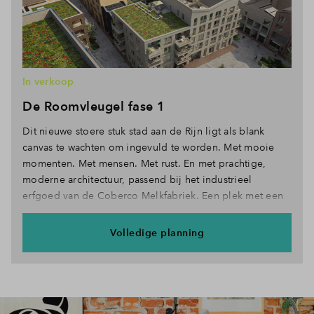
In verkoop
De Roomvleugel fase 1
Dit nieuwe stoere stuk stad aan de Rijn ligt als blank
canvas te wachten om ingevuld te worden. Met mooie
momenten. Met mensen. Met rust. En met prachtige,
moderne architectuur, passend bij het industrieel
erfgoed van de Coberco Melkfabriek. Een plek met een
geschiedenis, maar meer nog met een nieuwe toekomst.
Jouw toekomst! Leven in Cobercokwartier. Dit is het
Volledige planning
moment.