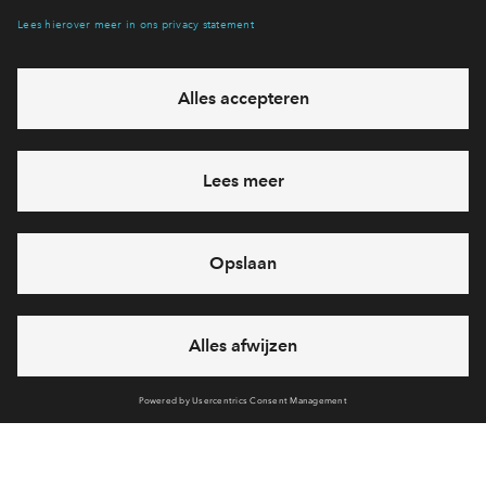
Interesse? Meld je dan snel aan
Hiermee blijf je op de hoogte van het belangrijkste nieuws en
eventuele projecten
Ja, ik wil mij aanmelden
Heb je een vraag en wil je direct antwoord? Bel ons op
088
712 21 37
6 dagen per week beschikbaar (behalve tijdens
feestdagen)