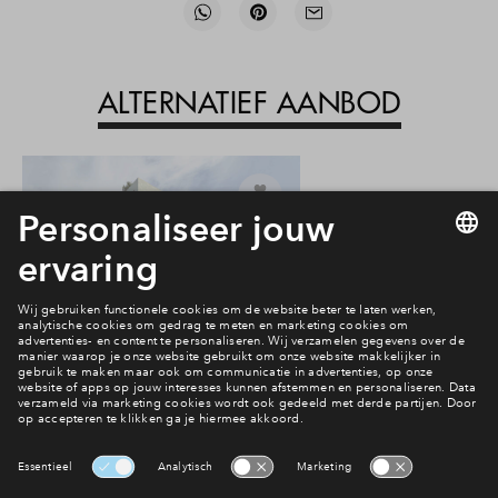
ALTERNATIEF AANBOD
1
#251
Vrij
4-kamer appartement #251
€ 750.000 v.o.n.
De Roomvleugel fase 1