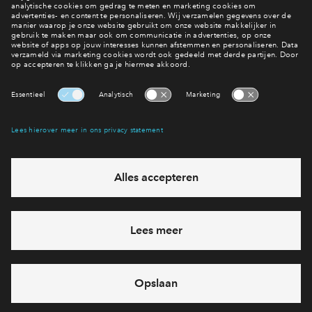
Meer nieuws lezen
Interesse? Meld je dan snel aan
Hiermee blijf je op de hoogte van het belangrijkste nieuws en
eventuele projecten
Ja, ik wil mij aanmelden
Heb je een vraag en wil je direct antwoord? Bel ons op
088
712 21 37
6 dagen per week beschikbaar (behalve tijdens
feestdagen)