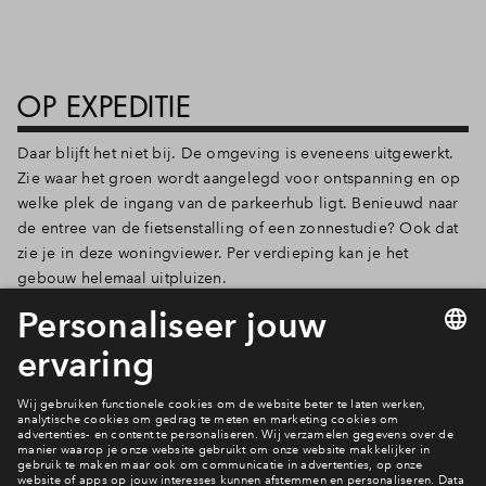
OP EXPEDITIE
Daar blijft het niet bij. De omgeving is eveneens uitgewerkt.
Zie waar het groen wordt aangelegd voor ontspanning en op
welke plek de ingang van de parkeerhub ligt. Benieuwd naar
de entree van de fietsenstalling of een zonnestudie? Ook dat
zie je in deze woningviewer. Per verdieping kan je het
gebouw helemaal uitpluizen.
Heb je toch nog vragen over De Expeditie? Kom dan naar het
eerstvolgende Cobercokwartier inloopmoment in De Dekaan
op donderdag 5 maart. Het inloopmoment is van 15.00 tot
17.00 uur.