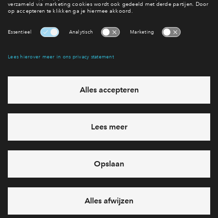
Bekijk het woningaanbod
Interesse? Meld je dan snel aan
Hiermee blijf je op de hoogte van het belangrijkste nieuws en
eventuele projecten
Ja, ik wil mij aanmelden
Heb je een vraag en wil je direct antwoord? Bel ons op
088
712 21 37
6 dagen per week beschikbaar (behalve tijdens
feestdagen)
vandaag van
09:00 - 18:00 uur
via chat en telefoon