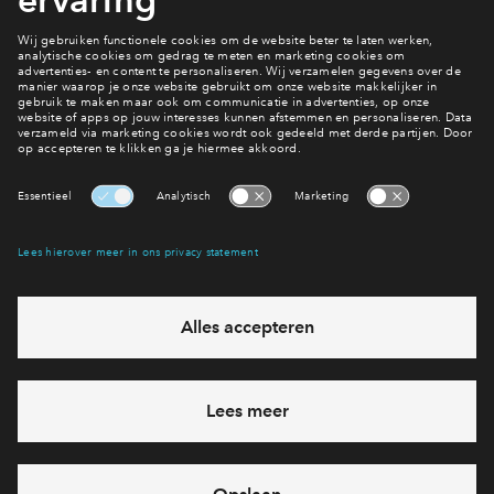
Actueel aanbod
Filters
woningtype
Hoekwonin
Tussenwon
Apparteme
Maisonnett
Beschikbaarhe