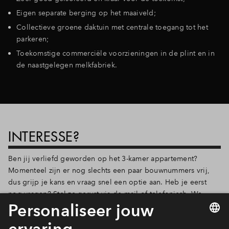
Eigen separate berging op het maaiveld;
Collectieve groene daktuin met centrale toegang tot het
parkeren;
Toekomstige commerciële voorzieningen in de plint en in
de naastgelegen melkfabriek.
INTERESSE?
Ben jij verliefd geworden op het 3-kamer appartement?
Momenteel zijn er nog slechts een paar bouwnummers vrij,
dus grijp je kans en vraag snel een optie aan. Heb je eerst
nog vragen? Stel ze gerust via de mail of telefonisch. We
staan je graag te woord en helpen je graag verder!