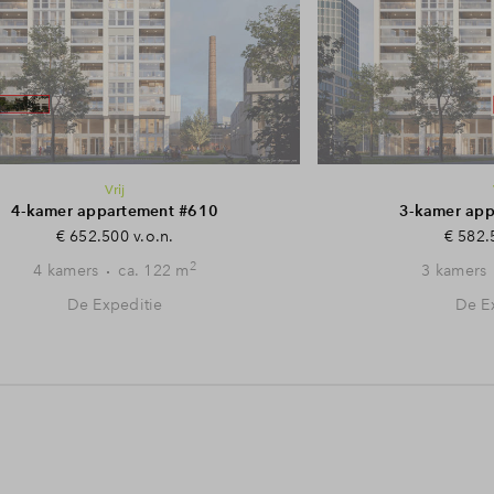
Vrij
4-kamer appartement #610
3-kamer ap
€ 652.500 v.o.n.
€ 582.
2
4 kamers
ca. 122 m
3 kamers
De Expeditie
De E