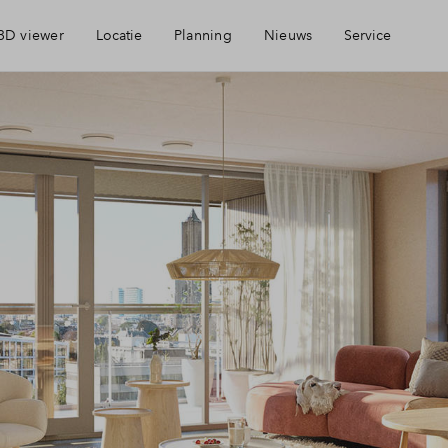
3D viewer
Locatie
Planning
Nieuws
Service
Geschiedenis
Brochure
Voorzieningen
Mijn Eigen Huis
Bereikbaarheid
Financiele check
Ondernemen
Financiering
Parkeren
Toewijzing