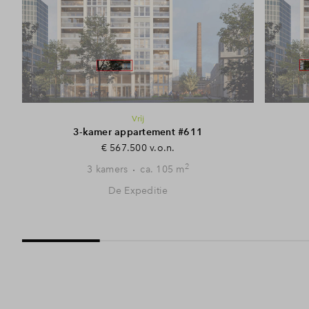
Vrij
3-kamer appartement #611
€ 567.500 v.o.n.
2
3 kamers
ca. 105 m
De Expeditie