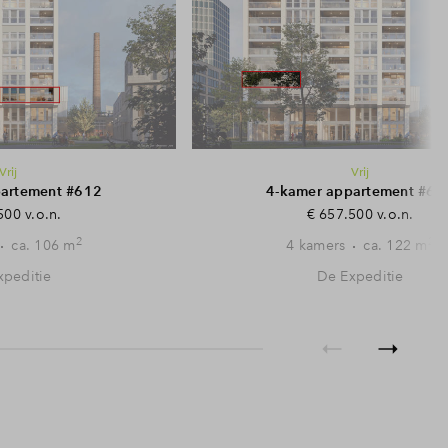
Vrij
Vrij
partement #612
4-kamer appartement #61
500 v.o.n.
€ 657.500 v.o.n.
2
2
ca. 106 m
4 kamers
ca. 122 m
xpeditie
De Expeditie