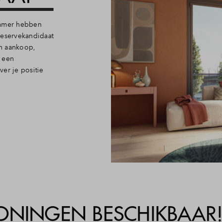
mmer hebben
reservekandidaat
an aankoop,
 een
er je positie
ONINGEN BESCHIKBAAR