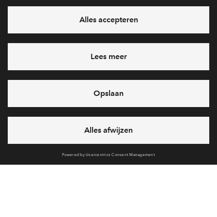
Ja, ik wil mij aanmelden
Heb je een vraag en wil je direct antwoord? Bel ons op
088
712 21 37
6 dagen per week beschikbaar (behalve tijdens
feestdagen)
vandaag gesloten, maandag zijn we vanaf
09:00 uur weer
bereikbaar
via telefoon
Cookies
Over BPD
Disclaimer