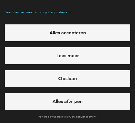
Hiermee blijf je op de hoogte van het belangrijkste nieuws en
eventuele projecten
Ja, ik wil mij aanmelden
Heb je een vraag en wil je direct antwoord? Bel ons op
088
712 21 37
6 dagen per week beschikbaar (behalve tijdens
feestdagen)
vandaag gesloten, zaterdag zijn we vanaf
10:00 uur weer
bereikbaar
via chat en telefoon