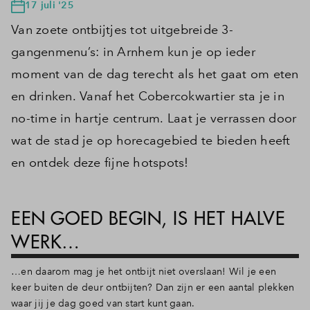
17 juli '25
Van zoete ontbijtjes tot uitgebreide 3-
gangenmenu’s: in Arnhem kun je op ieder
moment van de dag terecht als het gaat om eten
en drinken. Vanaf het Cobercokwartier sta je in
no-time in hartje centrum. Laat je verrassen door
wat de stad je op horecagebied te bieden heeft
en ontdek deze fijne hotspots!
EEN GOED BEGIN, IS HET HALVE
WERK…
…en daarom mag je het ontbijt niet overslaan! Wil je een
keer buiten de deur ontbijten? Dan zijn er een aantal plekken
waar jij je dag goed van start kunt gaan.