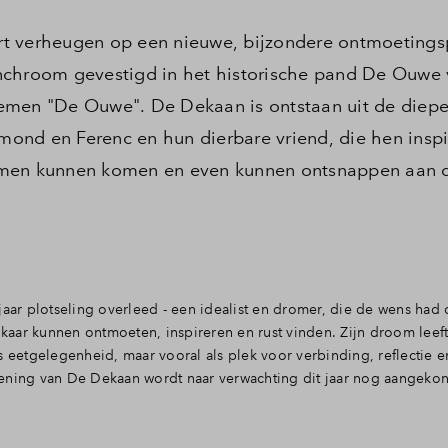
t verheugen op een nieuwe, bijzondere ontmoetings
nchroom gevestigd in het historische pand De Ouwe 
emen "De Ouwe". De Dekaan is ontstaan uit de diep
ond en Ferenc en hun dierbare vriend, die hen insp
amen kunnen komen en even kunnen ontsnappen aan 
jaar plotseling overleed - een idealist en dromer, die de wens ha
aar kunnen ontmoeten, inspireren en rust vinden. Zijn droom leeft
s eetgelegenheid, maar vooral als plek voor verbinding, reflectie e
pening van De Dekaan wordt naar verwachting dit jaar nog aangeko