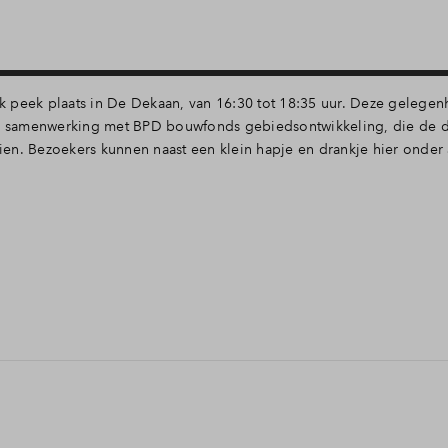
k peek plaats in De Dekaan, van 16:30 tot 18:35 uur. Deze gelege
in samenwerking met BPD bouwfonds gebiedsontwikkeling, die de di
en. Bezoekers kunnen naast een klein hapje en drankje hier onder
 elektro-akoestische kunst. Estourgie creëert meeslepende geluidsi
oneel boeiende kunstwerken.