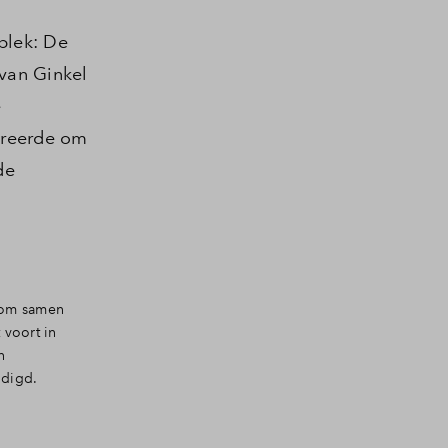
plek: De
van Ginkel
e
ireerde om
de
d om samen
 voort in
n
ndigd.