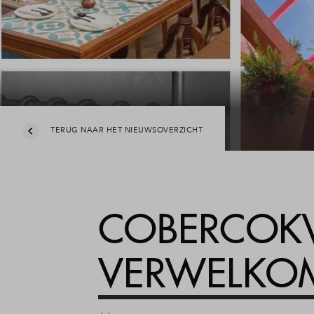
TERUG NAAR HET NIEUWSOVERZICHT
COBERCOKW
VERWELKOM