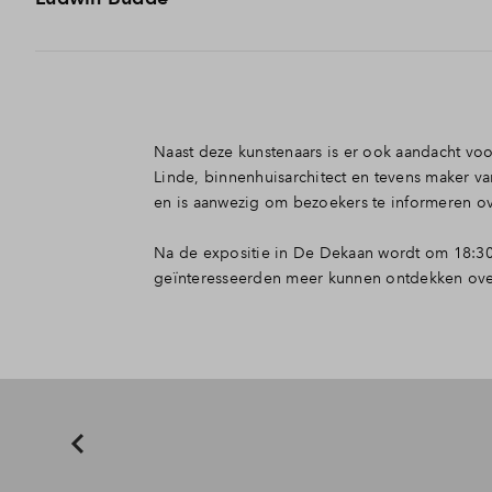
2018 af aan ArtEZ en werkt veel samen met artiesten uit ve
Is landschapsarchitect, stedenbouwkundige en beeldend ku
creëren en daarnaast reliëfs en houten beeldhouwwerken t
Naast deze kunstenaars is er ook aandacht vo
Linde, binnenhuisarchitect en tevens maker 
en is aanwezig om bezoekers te informeren o
Na de expositie in De Dekaan wordt om 18:30
geïnteresseerden meer kunnen ontdekken over