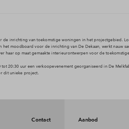
rschillende disciplines.
nstenaar die zich laat inspireren door de 'genius loci' — de gees
e maken waarin verhalen centraal staan en de kijker wordt uitgenod
or de inrichting van toekomstige woningen in het projectgebied. Lo
van het moodboard voor de inrichting van De Dekaan, werkt nauw 
ver haar op maat gemaakte interieurontwerpen voor de toekomstig
 tot 20:30 uur een verkoopevenement georganiseerd in De Melkfab
 dit unieke project.
Contact
Aanbod