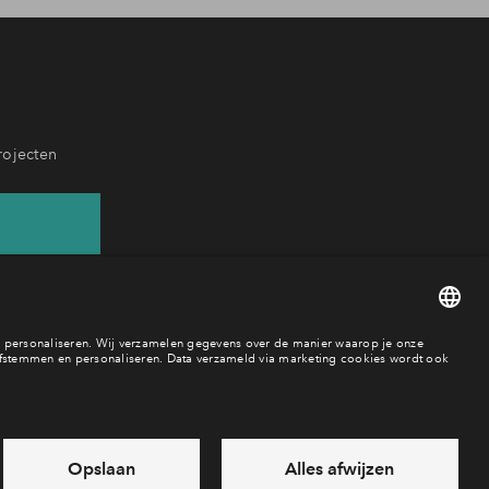
rojecten
37
baar