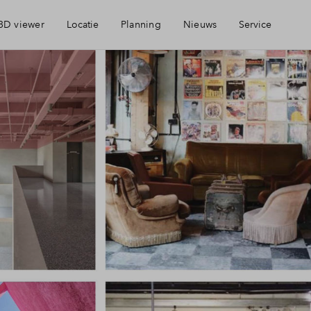
3D viewer
Locatie
Planning
Nieuws
Service
Geschiedenis
Brochure
Voorzieningen
Mijn Eigen Huis
Bereikbaarheid
Financiele check
Ondernemen
Financiering
Parkeren
Toewijzing