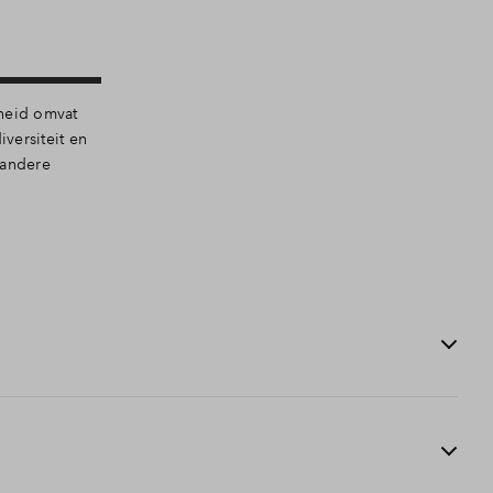
nheid omvat
versiteit en
 andere
nstallaties met een poëtische dimensie, waarbij hij