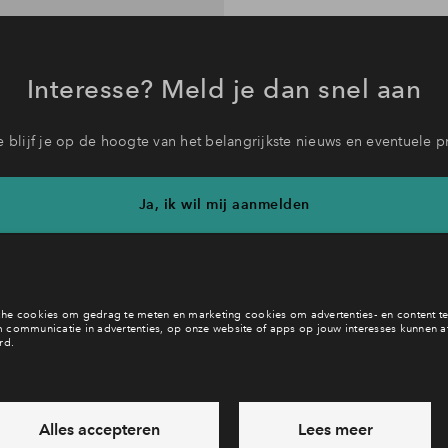
Interesse? Meld je dan snel aan
 blijf je op de hoogte van het belangrijkste nieuws en eventuele p
Ja, ik wil mij aanmelden
b je een vraag en wil je direct antwoord? Bel ons op
088 712 21 
6 dagen per week beschikbaar (behalve tijdens feestdagen)
daag gesloten, maandag zijn we vanaf
09:00 uur weer bereik
via chat en telefoon