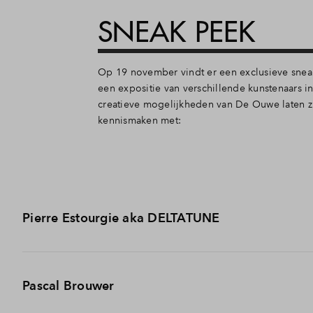
SNEAK PEEK
Op 19 november vindt er een exclusieve snea
een expositie van verschillende kunstenaars 
creatieve mogelijkheden van De Ouwe laten zi
kennismaken met:
Pierre Estourgie aka DELTATUNE
Resident van De Ouwe van Ginkel sinds 2022 en pionier in
Pascal Brouwer
technische systemen omtovert tot intellectueel en emoti