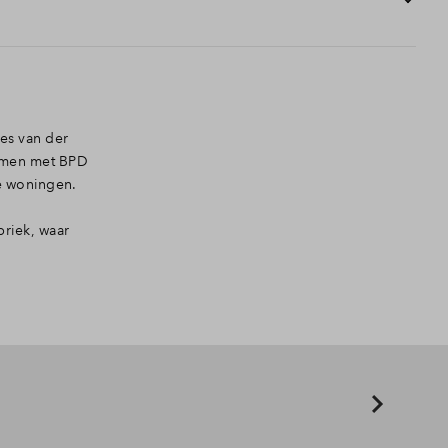
t van de plek — om betekenisvolle openbare ruimtes te
igd tot eigen interpretatie.
es van der
samen met BPD
e woningen.
riek, waar