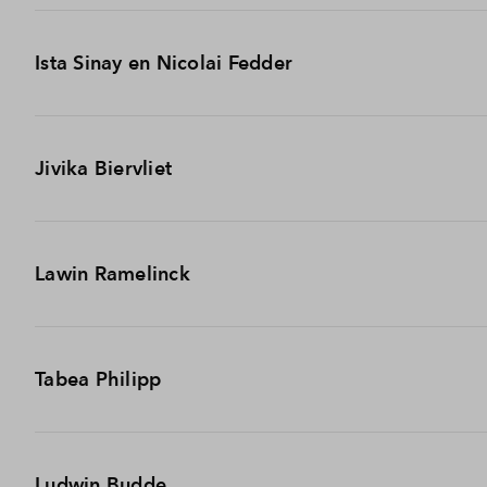
Een kunstenaar die urban abstracte kunst met optische il
Ista Sinay en Nicolai Fedder
afwerking die zonder digitale bewerking tot stand komt e
Fotografen met een unieke visie. Sinay, geïnspireerd door
Jivika Biervliet
creëert beelden waarin muziek, natuur en stad harmoni
Modeontwerper en stylist, wiens werk zich kenmerkt door
Lawin Ramelinck
theaterproducties. Tijdens de expositie geeft Biervliet e
Een Arnhems kunstenaar en ArtEZ-alumnus die in zijn we
Tabea Philipp
Designer en visueel vormgever die grote, ornamentele pr
Ludwin Budde