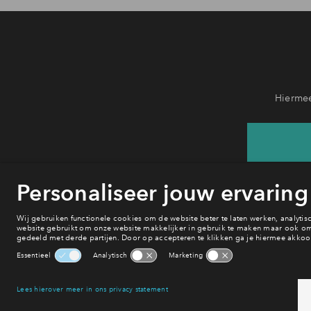
Hiermee
He
van