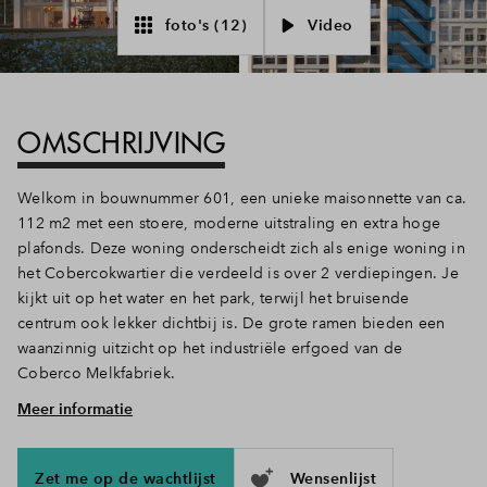
foto's (12)
Video
Inloggen
OMSCHRIJVING
Welkom in bouwnummer 601, een unieke maisonnette van ca.
112 m2 met een stoere, moderne uitstraling en extra hoge
plafonds. Deze woning onderscheidt zich als enige woning in
het Cobercokwartier die verdeeld is over 2 verdiepingen. Je
kijkt uit op het water en het park, terwijl het bruisende
centrum ook lekker dichtbij is. De grote ramen bieden een
waanzinnig uitzicht op het industriële erfgoed van de
Coberco Melkfabriek.
Meer informatie
Eigen entree en terras op het zuiden
Je stapt binnen via de lichte entreehal op de begane grond,
waar je direct de ruimte en mogelijkheden van deze woning
Zet me op de wachtlijst
Wensenlijst