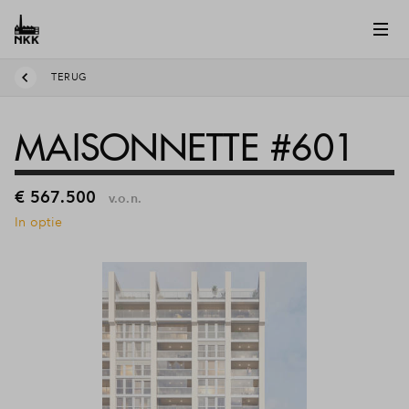
TERUG
MAISONNETTE #601
€ 567.500
v.o.n.
In optie