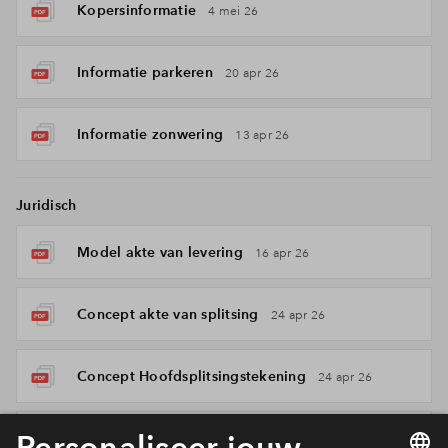
Kopersinformatie
4 mei 26
Informatie parkeren
20 apr 26
Informatie zonwering
13 apr 26
Juridisch
Model akte van levering
16 apr 26
Concept akte van splitsing
24 apr 26
Concept Hoofdsplitsingstekening
24 apr 26
Model Koopovereenkomst
21 mei 26