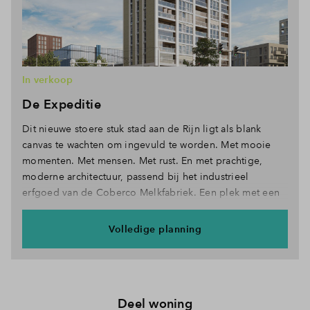
In verkoop
De Expeditie
Dit nieuwe stoere stuk stad aan de Rijn ligt als blank
canvas te wachten om ingevuld te worden. Met mooie
momenten. Met mensen. Met rust. En met prachtige,
moderne architectuur, passend bij het industrieel
erfgoed van de Coberco Melkfabriek. Een plek met een
geschiedenis, maar meer nog met een nieuwe toekomst.
Jouw toekomst! Leven in Cobercokwartier. Dit is het
Volledige planning
moment.
Deel woning