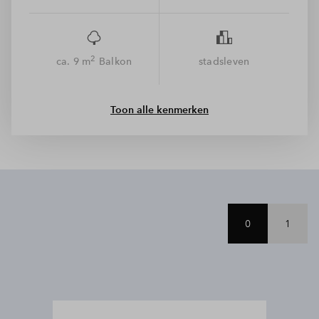
met uitzicht op het water. En maak van de 2e slaapkamer een
logeerkamer, atelier of gebruik het als creatieve werkplek. Dat
is aan jou!
2
ca. 9 m
Balkon
stadsleven
Toon alle kenmerken
0
1