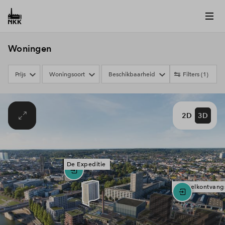
Woningen
Prijs
Woningsoort
Beschikbaarheid
Filters
(1)
2D
3D
De Expeditie
De Melkontvang