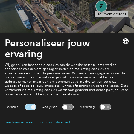
De Roomvleugel
4
woningtypes
Nog 12 beschikbaar
3-kamer appartement
€ 567.500 - € 647.500
v.o.n.
De Expeditie
Nog 10 beschikbaar
4-kamer appartement
€ 652.500 - € 997.500
v.o.n.
De Expeditie