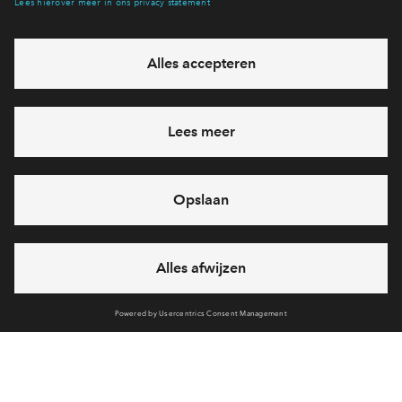
eventuele projecten
Ja, ik wil mij aanmelden
Heb je een vraag en wil je direct antwoord? Bel ons op
088
712 21 37
6 dagen per week beschikbaar (behalve tijdens
feestdagen)
vandaag gesloten, zaterdag zijn we vanaf
10:00 uur weer
bereikbaar
via chat en telefoon
Cookies
Over BPD