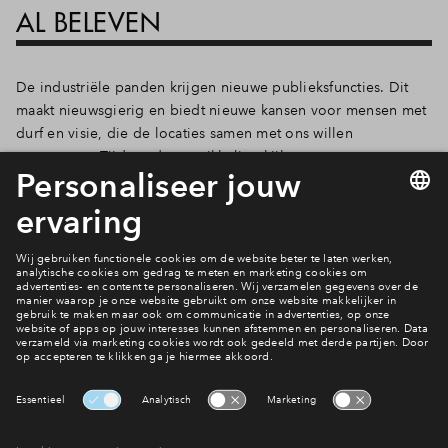
AL BELEVEN
De industriële panden krijgen nieuwe publieksfuncties. Dit
maakt nieuwsgierig en biedt nieuwe kansen voor mensen met
durf en visie, die de locaties samen met ons willen
vormgeven. Tijdens de ontwikkeling kijken we samen met
bewoners en gebruikers hoe we dit gebied nu al karakter
kunnen geven met leuke initiatieven op het gebied van kunst,
cultuur en horeca.
Het laatste nieuws al gezien?
Bekijk het nieuwsoverzicht
Interesse? Meld je dan snel aan
Hiermee blijf je op de hoogte van het belangrijkste nieuws en