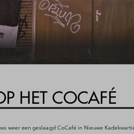
OP HET COCAFÉ
s weer een geslaagd CoCafé in Nieuwe Kadekwartier