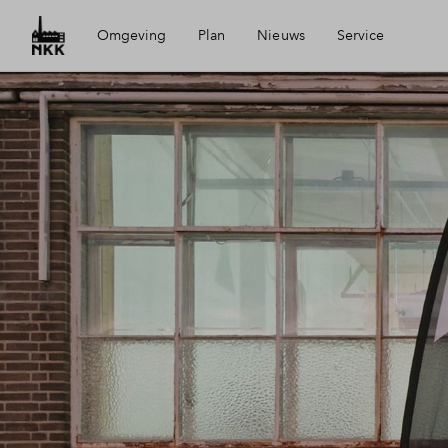
Omgeving
Plan
Nieuws
Service
Ligging
Planning
Mijn Eigen Huis
Ondernemen
Wijken
Financiele check
Visie
Financiering
Toewijzing
Woning kopen