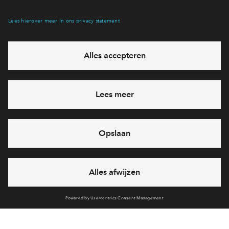
Interesse? Meld je dan snel aan
Hiermee blijf je op de hoogte van het belangrijkste nieuws en
eventuele projecten
Ja, ik wil mij aanmelden
Heb je een vraag en wil je direct antwoord? Bel ons op
088
712 21 37
6 dagen per week beschikbaar (behalve tijdens
feestdagen)
vandaag van
09:00 - 18:00 uur
via chat en telefoon
Cookies