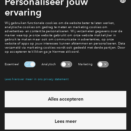
Bekijk het volledige programma op
www.innovatefestival.nl
Alles over de Techniekdag vindt u
op
www.techniekdag.nl
Nieuws
Interesse? Meld je dan snel aan
Hiermee blijf je op de hoogte van het belangrijkste nieuws en
eventuele projecten
Ja, ik wil mij aanmelden
Heb je een vraag en wil je direct antwoord? Bel ons op
088