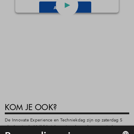
Accepteren
powered by
Usercentrics Consent
Management Platform
KOM JE OOK?
De Innovate Experience en Techniekdag zijn op zaterdag 5
oktober in de Melkfabriek gratis te bezoeken voor iedereen.
Dit programma is onderdeel van Innovate Festival 2019.