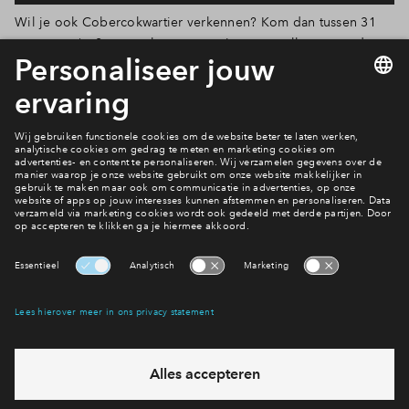
Wil je ook Cobercokwartier verkennen? Kom dan tussen 31
augustus t/m 2 september meegenieten van alles wat er door
De Luie Hond wordt georganiseerd! Het hele programma is
nog niet bekend, maar op openingsavond worden Bob
Marley en Doe Maar geëerd door de fantastische bands Roots
Riders en Toe Maar. Kaarten voor 31 augustus bestel je
hier!
Planning
Wanneer komen hier woningen?
Interesse? Meld je dan snel aan
Hiermee blijf je op de hoogte van het belangrijkste nieuws en
eventuele projecten
Ja, ik wil mij aanmelden