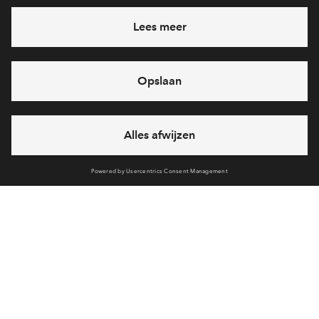
Heb je een vraag en wil je direct antwoord? Bel ons op
088
712 21 37
6 dagen per week beschikbaar (behalve tijdens
feestdagen)
vandaag van
09:00 - 18:00 uur
via chat en telefoon
Cookies
Over BPD
Disclaimer
Privacy statement
Klachten