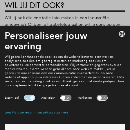
WIL JIJ DIT OOK?
Wil jij ook die ene toffe foto maken in een industriële
omgeving? Of ben je hobbyfotograaf en wil je eens op een
unieke plek plaatjes schieten? Op 17 mei en 21 juni stellen
wij nog eens onze deuren open voor iedereen die een foto
wil maken in een unieke setting. Je bent van harte welkom
tussen 11.00 en 16.00 uur. Zet jezelf op aanwezig via onze
facebookpagina, dan weten wij dat je komt.
Aanmelden
Interesse? Meld je dan snel aan
Hiermee blijf je op de hoogte van het belangrijkste nieuws en
eventuele projecten