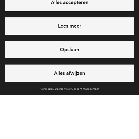
Ja, ik wil mij aanmelden
Heb je een vraag en wil je direct antwoord? Bel ons op
088
712 21 37
6 dagen per week beschikbaar (behalve tijdens
feestdagen)
vandaag van
09:00 - 18:00 uur
via chat en telefoon
Cookies
Over BPD
Disclaimer
Privacy statement