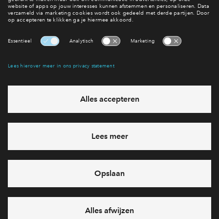
Contact
Interesse? Meld je dan snel aan
Hiermee blijf je op de hoogte van het belangrijkste nieuws en
eventuele projecten
Ja, ik wil mij aanmelden
Heb je een vraag en wil je direct antwoord? Bel ons op
088
712 21 37
6 dagen per week beschikbaar (behalve tijdens
feestdagen)
vandaag gesloten, maandag zijn we vanaf
09:00 uur weer
bereikbaar