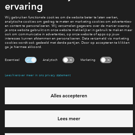
Veel gestelde vragen
Ik heb een vraag!
Heb je een vraag en wil je direct antwoord? Bel ons op
088
712 21 37
6 dagen per week beschikbaar (behalve tijdens
feestdagen)
vandaag van
09:00 - 18:00 uur
via chat en telefoon
Cookies
Over BPD