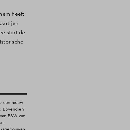
hem heeft
partijen
e start de
istorische
co een nieuw
t. Bovendien
e van B&W van
an
rieksgebouwen