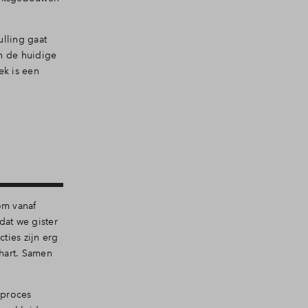
lling gaat
n de huidige
ek is een
om vanaf
dat we gister
ties zijn erg
 hart. Samen
pproces