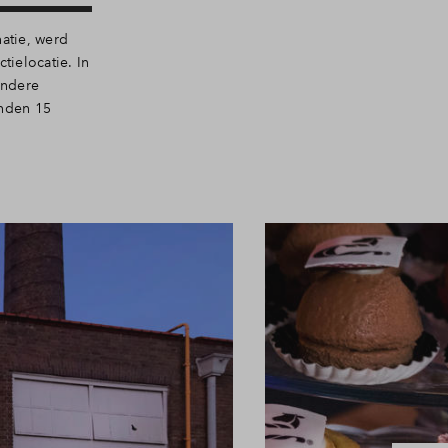
atie, werd
tielocatie. In
ondere
onden 15