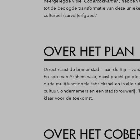
neergelegde visie
‘Cobercokwartier’
, hebben w
tot de beoogde transformatie van deze uniek
cultureel (zuivel)erfgoed.”
OVER HET PLAN
Direct naast de binnenstad - aan de Rijn - ve
hotspot van Arnhem waar, naast prachtige pl
oude multifunctionele fabriekshallen is alle 
cultuur, ondernemers en een stadsbrouwerij. ‘D
klaar voor de toekomst.
OVER HET COBE