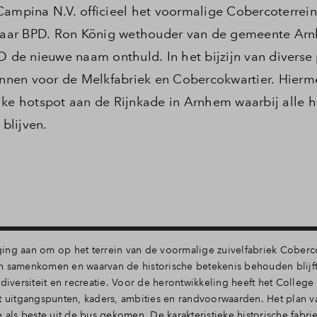
Campina N.V. officieel het voormalige Cobercoterrein
aar BPD. Ron König wethouder van de gemeente Arn
de nieuwe naam onthuld. In het bijzijn van diverse 
nen voor de Melkfabriek en Cobercokwartier. Hierme
jke hotspot aan de Rijnkade in Arnhem waarbij alle h
blijven.
ging aan om op het terrein van de voormalige zuivelfabriek Cober
en samenkomen en waarvan de historische betekenis behouden blijf
 diversiteit en recreatie. Voor de herontwikkeling heeft het Colleg
uitgangspunten, kaders, ambities en randvoorwaarden. Het plan v
e als beste uit de bus gekomen. De karakteristieke historische fab