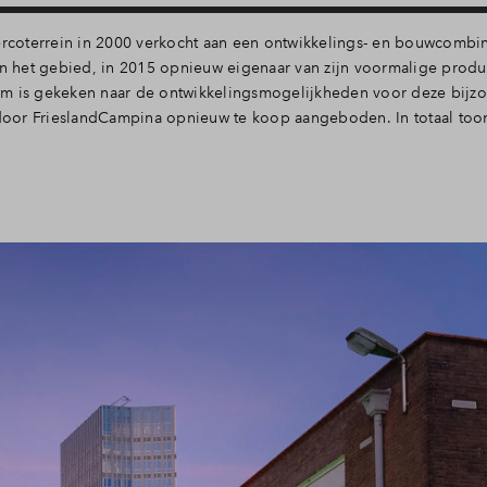
coterrein in 2000 verkocht aan een ontwikkelings- en bouwcombin
an het gebied, in 2015 opnieuw eigenaar van zijn voormalige produc
 is gekeken naar de ontwikkelingsmogelijkheden voor deze bijz
n door FrieslandCampina opnieuw te koop aangeboden. In totaal to