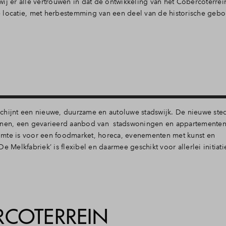
ij er alle vertrouwen in dat de ontwikkeling van het Cobercoterrein
e locatie, met herbestemming van een deel van de historische geb
rschijnt een nieuwe, duurzame en autoluwe stadswijk. De nieuwe sted
einen, een gevarieerd aanbod van stadswoningen en appartementen
ruimte is voor een foodmarket, horeca, evenementen met kunst en
e Melkfabriek’ is flexibel en daarmee geschikt voor allerlei initiat
RCOTERREIN