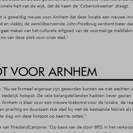
ionele hart van de wijk, dat de naam de ‘Cobercokwartier’ draagt.
is geweldig nieuws voor Arnhem dat deze locatie een nieuwe invu
tad en vlakbij de wereldberoemde John-Frostbrug verdient beter da
 gaat maken van het culturele erfgoed van de voormalige melkfabri
is van deze plek voor onze stad."
OT VOOR ARNHEM
: “Nu we formeel eigenaar zijn geworden kunnen we niet wachten 
stedelijk hotspot. De vele belangstellenden hadden liever gezien 
Arnhem is klaar voor een nieuwe toekomst voor de locatie, de reac
en prachtig en duurzaam stuk stad bij met de bestaande fabriek als
e slag om deze hotspot op kaart te zetten.”
te van FrieslandCampina: “Op basis van de door BPD in het verkoo