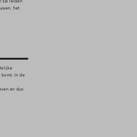
 zal leiden
ouwen, het
elijke
 komt. In de
ieven en dus