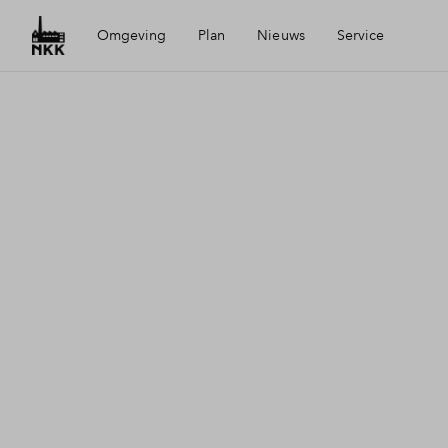
Omgeving
Plan
Nieuws
Service
Ligging
Planning
Mijn Eigen Huis
Ondernemen
Wijken
Financiele check
Visie
Financiering
Toewijzing
Woning kopen